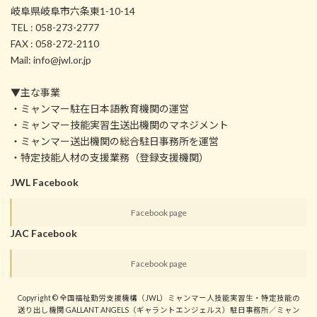
岐阜県岐阜市六条東1-10-14
TEL : 058-273-2777
FAX : 058-272-2110
Mail: info@jwl.or.jp
▼主な事業
・ミャンマー駐在日本語教育機関の運営
・ミャンマー技能実習生送出機関のマネジメント
・ミャンマー送出機関の総合駐日事務所を運営
・特定技能人材の支援業務（登録支援機関）
JWL Facebook
Facebook page
JAC Facebook
Facebook page
Copyright © 全国福祉勤労支援機構（JWL）ミャンマー人技能実習生・特定技能の
送り出し機関 GALLANT ANGELS（ギャラントエンジェルス）駐日事務所／ミャン